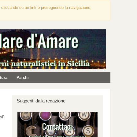
na, cliccando su un link o proseguendo la navigazione,
tura
Parchi
Suggeriti dalla redazione
si”