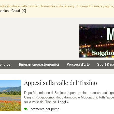
nalità illustrate nella nostra informativa sulla privacy. Scorrendo questa pagi
mazioni
.
Chiudi [X]
religiosi
Itinerari enogastronomici
Percorsi d'arte
Sport & na
Appesi sulla valle del Tissino
Dopo Monteleone di Spoleto si percorre la strada che collega
Usigni, Poggiodomo, Roccatamburo e Mucciafora, tutti “appe
sulla valle del Tissino.
Leggi »
Commenta per primo